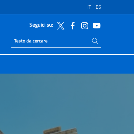
IT
ES
Seguici su:
Cerca nel sito
Ricerca sito live