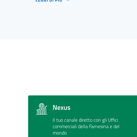
Nexus
Il tuo canale diretto con gli Uffici
commerciali della Farnesina e del
mondo