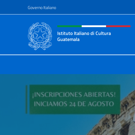
Salta al contenuto
Governo Italiano
Intestazione sito, social 
Istituto Italiano di Cultura
Guatemala
Sito Ufficiale dell'Istituto Italiano