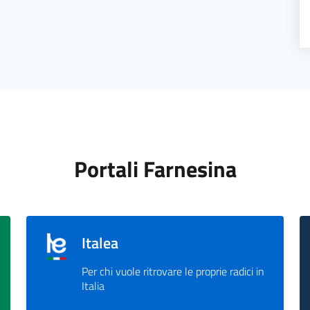
Portali Farnesina
Italea
Per chi vuole ritrovare le proprie radici in
Italia