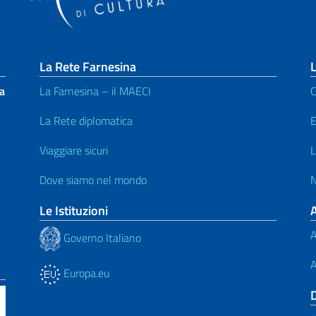
La Rete Farnesina
L
la
La Farnesina – il MAECI
C
La Rete diplomatica
E
Viaggiare sicuri
L
Dove siamo nel mondo
N
Le Istituzioni
A
Governo Italiano
A
Europa.eu