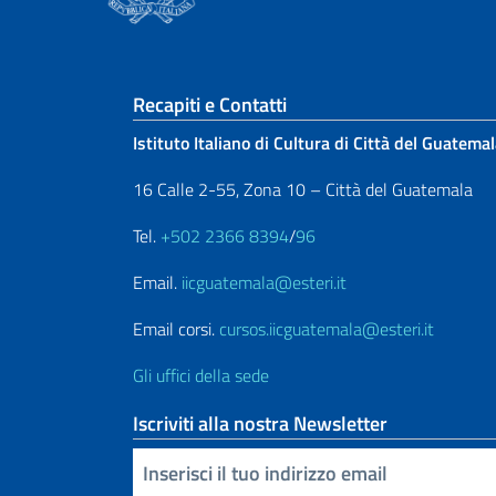
Sezione footer
Recapiti e Contatti
Istituto Italiano di Cultura di Città del Guatema
16 Calle 2-55, Zona 10 – Città del Guatemala
Tel.
+502 2366 8394
/
96
Email.
iicguatemala@esteri.it
Email corsi.
cursos.iicguatemala@esteri.it
Gli uffici della sede
Iscriviti alla nostra Newsletter
Inserisci la tua email