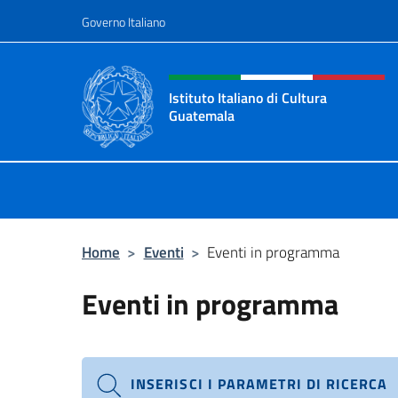
Salta al contenuto
Governo Italiano
Intestazione sito, social 
Istituto Italiano di Cultura
Guatemala
Sito Ufficiale dell'Istituto Italiano
Home
>
Eventi
>
Eventi in programma
Eventi in programma
INSERISCI I PARAMETRI DI RICERCA