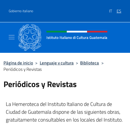
Saltar al contenido
IT
ES
Gobierno italiano
Encabezado del sitio web, redes
Istituto Italiano di Cultura Guatemala
Sito Ufficiale dell'Istituto Italiano di Cultu
Página de inicio
>
Lenguaje y cultura
>
Biblioteca
>
Periódicos y Revistas
Periódicos y Revistas
La Hemeroteca del Instituto Italiano de Cultura de
Ciudad de Guatemala dispone de las siguientes obras,
gratuitamente consultables en los locales del Instituto.