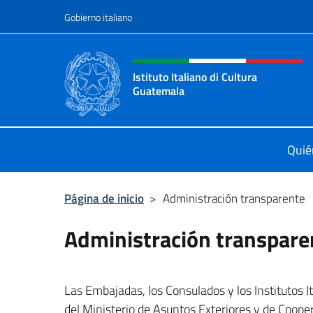
Saltar al contenido
Gobierno italiano
Encabezado del sitio web,
Istituto Italiano di Cultura
Guatemala
Sito Ufficiale dell'Istituto Italiano
Quié
Página de inicio
>
Administración transparente
Administración transpare
Las Embajadas, los Consulados y los Institutos It
del Ministerio de Asuntos Exteriores y de Cooper