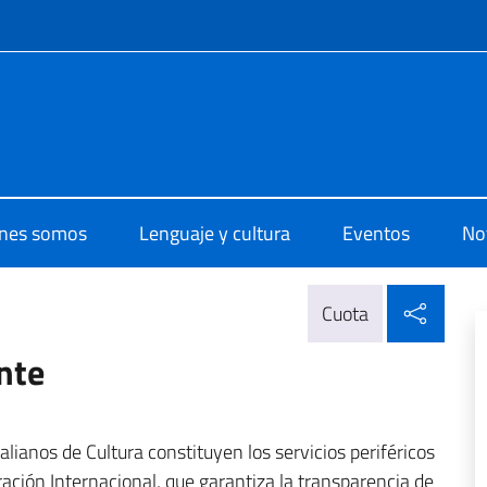
 redes sociales y menú
 di Cultura Guatemala
nes somos
Lenguaje y cultura
Eventos
Not
Compa
Cuota
nte
alianos de Cultura constituyen los servicios periféricos
ación Internacional, que garantiza la transparencia de