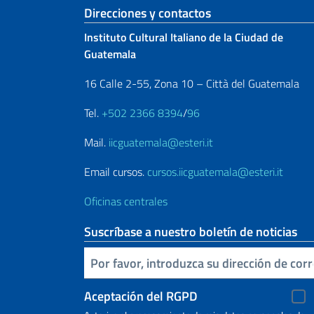
Sezione footer
Direcciones y contactos
Instituto Cultural Italiano de la Ciudad de
Guatemala
16 Calle 2-55, Zona 10 – Città del Guatemala
Tel.
+502 2366 8394
/
96
Mail.
iicguatemala@esteri.it
Email cursos.
cursos.iicguatemala@esteri.it
Oficinas centrales
Suscríbase a nuestro boletín de noticias
Inserta tu correo electronico
Aceptación del RGPD