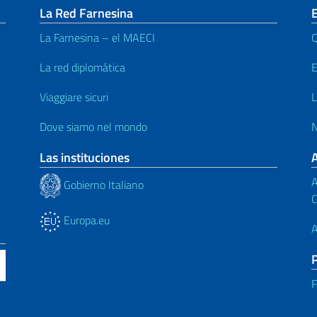
La Red Farnesina
E
La Farnesina – el MAECI
Q
La red diplomática
E
Viaggiare sicuri
L
Dove siamo nel mondo
N
Las instituciones
A
Gobierno Italiano
C
Europa.eu
A
F