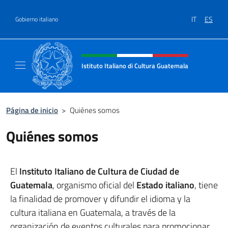
Saltar al contenido
IT
ES
Gobierno italiano
Encabezado del sitio web, redes
Istituto Italiano di Cultura Guatemala
Sito Ufficiale dell'Istituto Italiano di Cultu
Página de inicio
>
Quiénes somos
Quiénes somos
El
Instituto Italiano de Cultura de Ciudad de
Guatemala
, organismo oficial del
Estado italiano
, tiene
la finalidad de promover y difundir el idioma y la
cultura italiana en Guatemala, a través de la
organización de eventos culturales para promocionar