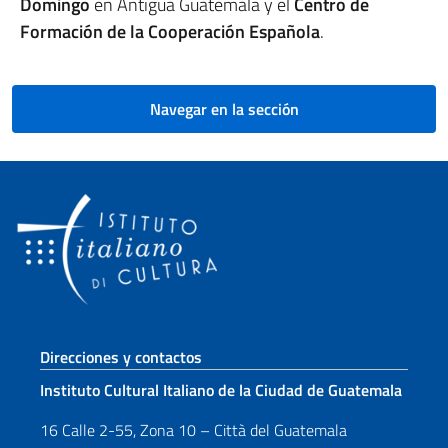
Domingo
en Antigua Guatemala y el
Centro de
Formación de la Cooperación Española
.
Navegar en la sección
Sezione footer
Direcciones y contactos
Instituto Cultural Italiano de la Ciudad de Guatemala
16 Calle 2-55, Zona 10 – Città del Guatemala