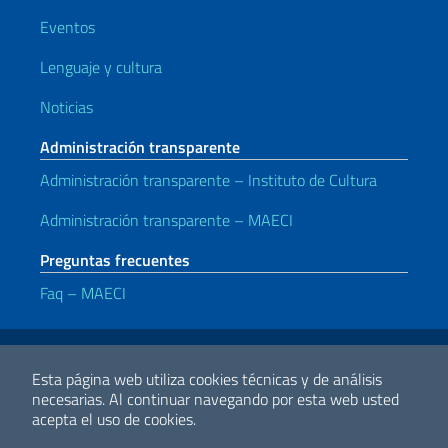
Eventos
Lenguaje y cultura
Noticias
Administración transparente
Administración transparente – Instituto de Cultura
Administración transparente – MAECI
Preguntas frecuentes
Faq – MAECI
Enlaces útiles
Note legali
Privacy e cookie policy
Dichiarazione di accessibilità
Esta página web utiliza cookies técnicas y de análisis
necesarias.
Al continuar navegando por esta web usted
acepta el uso de cookies.
2026 Derechos de Autor Ministerio de Relaciones Exteriores y