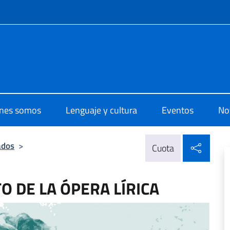
 redes sociales y menú
 di Cultura Guatemala
nes somos
Lenguaje y cultura
Eventos
Not
Compa
ados
>
Cuota
TO DE LA ÓPERA LÍRICA