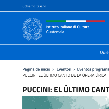
Saltar al contenido
Gobierno italiano
Encabezado del sitio web,
Istituto Italiano di Cultura
Guatemala
Sito Ufficiale dell'Istituto Italiano
Quié
Página de inicio
>
Eventos
>
Eventos program
PUCCINI: EL ÚLTIMO CANTO DE LA ÓPERA LÍRICA
PUCCINI: EL ÚLTIMO CAN